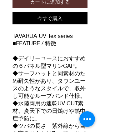
カートに追加する
今すぐ購入
TAVARUA UV Tex series
■FEATURE / 特徴
◆デイリーユースにおすすめ
の６パネル型マリンCAP。
◆サーフハットと同素材のた
め耐久性があり、タウンユー
スのようなスタイルで、取外
し可能なループバンド仕様。
◆水陸両用の速乾UV CUT素
材。炎天下での日焼けや熱中
症予防に。
◆ツバの長さ 紫外線から目
を守るひさしは7cm幅。ツバ