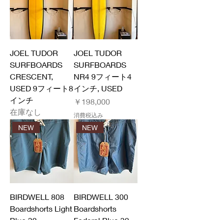
JOEL TUDOR
JOEL TUDOR
SURFBOARDS
SURFBOARDS
CRESCENT,
NR4 9フィート4
USED 9フィート8
インチ, USED
インチ
価格
￥198,000
在庫なし
消費税込み
NEW
NEW
BIRDWELL 808
BIRDWELL 300
Boardshorts Light
Boardshorts