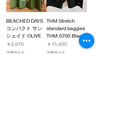
BEACHED DAYS
THM Stretch
コンパクト サン
standard baggies
シェイド OLIVE
THM-0700 Black
価格
価格
￥2,970
￥15,400
消費税込み
消費税込み
NEW
NEW
THM Stretch
THM standard
standard baggies
shorts THM-0705
THM-0700 Brown
khaki
価格
価格
￥15,400
￥14,300
消費税込み
消費税込み