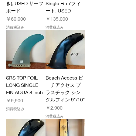
き), USED サーフ
Single Fin 7フィ
ボード
ート, USED
価格
価格
￥60,000
￥135,000
消費税込み
消費税込み
SRS TOP FOIL
Beach Access ビ
LONG SINGLE
ーチアクセス プ
FIN AQUA 8 inch
ラスチック シン
グルフィン 9"/10"
価格
￥9,900
価格
￥2,900
消費税込み
消費税込み