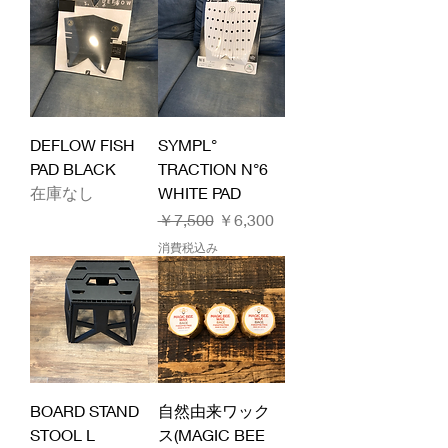
DEFLOW FISH
SYMPL°
PAD BLACK
TRACTION N°6
在庫なし
WHITE PAD
通常価格
セール価格
￥7,500
￥6,300
消費税込み
BOARD STAND
自然由来ワック
STOOL L
ス(MAGIC BEE