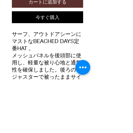
カートに追加する
今すぐ購入
サーフ、アウトドアシーンに
マストなBEACHED DAYS定
番HAT 。
メッシュパネルを後頭部に使
用し、軽量な被り心地と通気
性を確保しました。後ろのア
ジャスターで被ったままサイ
ズ調整が可能です。
ツバ周りにはワイヤーが内臓
されていますので、型崩れせ
ずお好きな形をキープ！
風やサーフィン時のとっさの
波にキャップが飛ばされない
様、ヒモはガッチリ縫い込ん