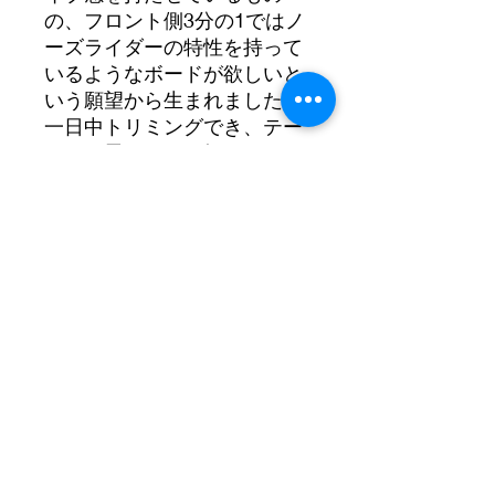
の、フロント側3分の1ではノ
ーズライダーの特性を持って
いるようなボードが欲しいと
いう願望から生まれました。
一日中トリミングでき、テー
ルから思いっきり押しても、
ポケットの中でノーズをしっ
かりとホールドできるボード
に仕上がっています。アウト
ラインは際どい細さで、タイ
トなコンケーブがフロント側
3分の1に施されていて、ロー
ルはテール側に向けて大きく
なり、フィン後方でのかなり
のキックと少しのエッジを生
み出しています。
神奈川県横浜市栄区小山台一丁目21番20号