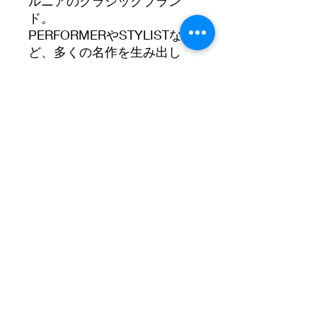
ルニアのクラシックブラン
ド。
PERFORMERやSTYLISTな
ど、多くの名作を生み出し
た。
----------------------------------
※商品はできる限り実物の色
に近づけるよう撮影しており
ますが、お使いのモニター設
定、お部屋の照明等により実
際の商品と色味が異なる場合
がございます。
※店頭同時販売の為、ご注文
時に在庫無い場合がありま
す。ご了承ください。