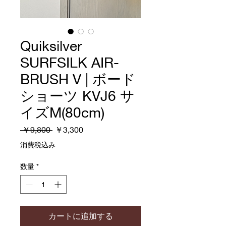
Quiksilver
SURFSILK AIR-
BRUSH V | ボード
ショーツ KVJ6 サ
イズM(80cm)
通
セ
 ￥9,800 
￥3,300
常
ー
消費税込み
価
ル
格
価
数量
*
格
カートに追加する