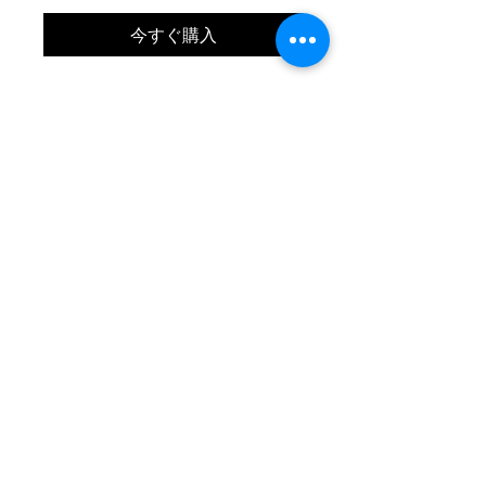
今すぐ購入
Quiksilver SURFSILK AIR-
BRUSH V ボードショーツ
サイズはM。
ウェスト80cm
ヒップ107cm
股上/30.5cm
股下/16cm
裾幅/30.5cm
神奈川県横浜市栄区小山台一丁目21番20号
ヒルズ小山台2
graspwave@gmail.com
050-3553-3575