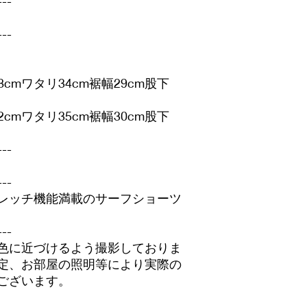
---
---
8cmワタリ34cm裾幅29cm股下
2cmワタリ35cm裾幅30cm股下
---
---
レッチ機能満載のサーフショーツ
---
色に近づけるよう撮影しておりま
定、お部屋の照明等により実際の
ございます。