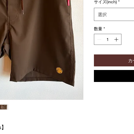
サイズ(inch)
*
選択
数量
*
カ
es】