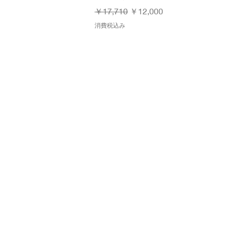
通常価格
セール価格
￥17,710
￥12,000
消費税込み