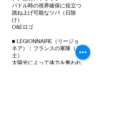
パドル時の視界確保に役立つ
跳ね上げ可能なツバ（日除
け）
O&Eロゴ
■ LEGIONNAIRE（リージョ
ネア）：フランスの軍隊（兵
士）
太陽光によって体力を奪われ
ないために作られた首元まで
カバーする帽子をフランス軍
が被っていたことから、この
スタイルの帽子を一部で「リ
ージョネアスタイル」と呼ん
でいます。
■ 頭囲参考サイズ（目安）
Sサイズ：58cm