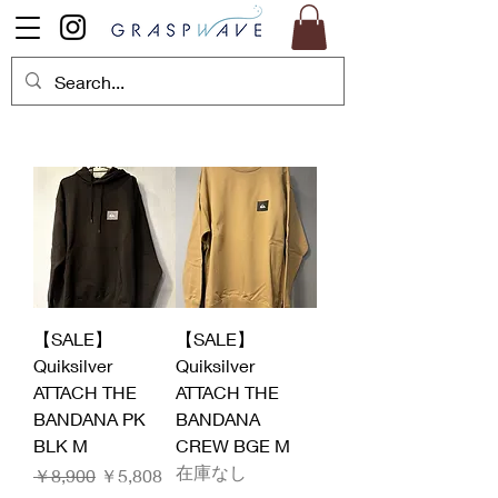
【SALE】
【SALE】
Quiksilver
Quiksilver
ATTACH THE
ATTACH THE
BANDANA PK
BANDANA
BLK M
CREW BGE M
在庫なし
通常価格
セール価格
￥8,900
￥5,808