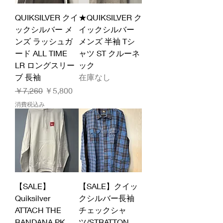
QUIKSILVER クイ
★QUIKSILVER ク
ックシルバー メ
イックシルバー
ンズ ラッシュガ
メンズ 半袖 Tシ
ード ALL TIME
ャツ ST クルーネ
LR ロングスリー
ック
ブ 長袖
在庫なし
通常価格
セール価格
￥7,260
￥5,800
消費税込み
【SALE】
【SALE】クイッ
Quiksilver
クシルバー長袖
ATTACH THE
チェックシャ
BANDANA PK
ツ/STRATTON